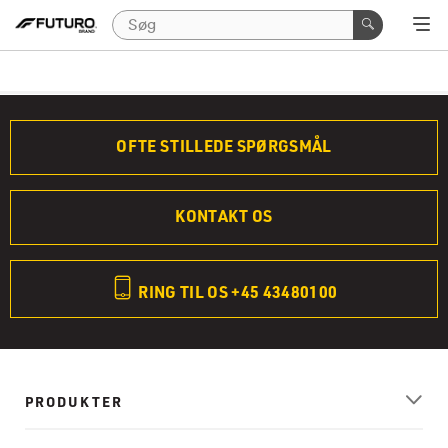
OFTE STILLEDE SPØRGSMÅL
KONTAKT OS
RING TIL OS +45 43480100
PRODUKTER