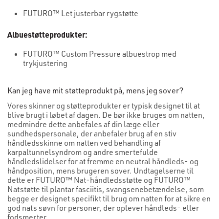
FUTURO™ Let justerbar rygstøtte
Albuestøtteprodukter:
FUTURO™ Custom Pressure albuestrop med
trykjustering
Kan jeg have mit støtteprodukt på, mens jeg sover?
Vores skinner og støtteprodukter er typisk designet til at
blive brugt i løbet af dagen. De bør ikke bruges om natten,
medmindre dette anbefales af din læge eller
sundhedspersonale, der anbefaler brug af en stiv
håndledsskinne om natten ved behandling af
karpaltunnelsyndrom og andre smertefulde
håndledslidelser for at fremme en neutral håndleds- og
håndposition, mens brugeren sover. Undtagelserne til
dette er FUTURO™ Nat-håndledsstøtte og FUTURO™
Natstøtte til plantar fasciitis, svangsenebetændelse, som
begge er designet specifikt til brug om natten for at sikre en
god nats søvn for personer, der oplever håndleds- eller
fodsmerter.