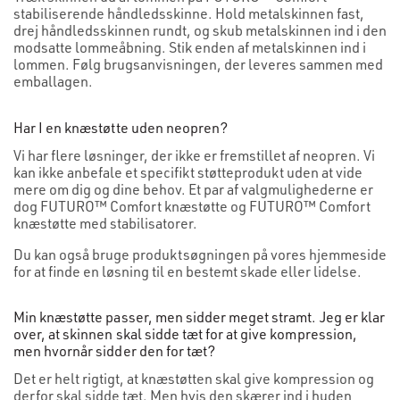
stabiliserende håndledsskinne. Hold metalskinnen fast,
drej håndledsskinnen rundt, og skub metalskinnen ind i den
modsatte lommeåbning. Stik enden af metalskinnen ind i
lommen. Følg brugsanvisningen, der leveres sammen med
emballagen.
Har I en knæstøtte uden neopren?
Vi har flere løsninger, der ikke er fremstillet af neopren. Vi
kan ikke anbefale et specifikt støtteprodukt uden at vide
mere om dig og dine behov. Et par af valgmulighederne er
dog FUTURO™ Comfort knæstøtte og FUTURO™ Comfort
knæstøtte med stabilisatorer.
Du kan også bruge produktsøgningen på vores hjemmeside
for at finde en løsning til en bestemt skade eller lidelse.
Min knæstøtte passer, men sidder meget stramt. Jeg er klar
over, at skinnen skal sidde tæt for at give kompression,
men hvornår sidder den for tæt?
Det er helt rigtigt, at knæstøtten skal give kompression og
derfor skal sidde tæt. Men hvis den skærer ind i huden