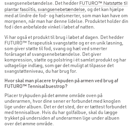
svangsenebetændelse. Det hedder
FUTURO™ Natstøtte til
, og det kan hjælpe
plantar fasciitis, svangsenebetændelse
med at lindre de fod- og hælsmerter, som man kan have om
morgenen, når man har denne lidelse. Produktet holder din
fod i den anbefalede vinkel i løbet af natten.
Vi har også et produkt til brug i løbet af dagen. Det hedder
FUTURO™ Terapeutisk svangstøtte og er en unik løsning,
som giver støtte til fod, svang og hæl ved smerter
forårsaget af svangsenebetændelse. Det giver
kompression, støtte og polstring i ét samlet produkt og har
udtagelige indlæg, som gør det muligt at tilpasse det
svangstøtteniveau, du har brug for.
Hvor skal man placere trykpuden på armen ved brug af
FUTURO™ Tennisalbuestrop?
Placer trykpuden på det ømme område oven på
underarmen, hvor dine sener er forbundet med knoglen
lige under albuen. Det er det sted, der er tættest forbundet
med tennisalbue. Hvis du har golfalbue, skal du lægge
trykket på undersiden af underarmen lige under albuen
over det ømme område.