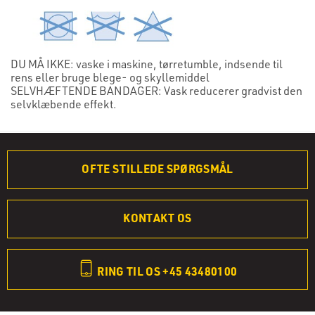
DU MÅ IKKE: vaske i maskine, tørretumble, indsende til
rens eller bruge blege- og skyllemiddel
SELVHÆFTENDE BANDAGER: Vask reducerer gradvist den
selvklæbende effekt.
OFTE STILLEDE SPØRGSMÅL
KONTAKT OS
RING TIL OS +45 43480100