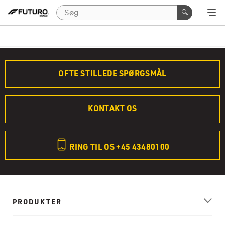
OFTE STILLEDE SPØRGSMÅL
KONTAKT OS
RING TIL OS +45 43480100
PRODUKTER