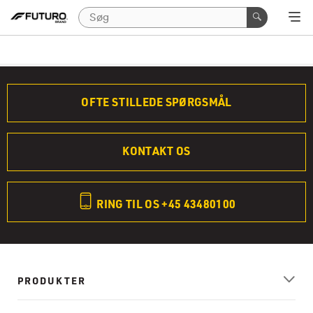
OFTE STILLEDE SPØRGSMÅL
KONTAKT OS
RING TIL OS +45 43480100
PRODUKTER